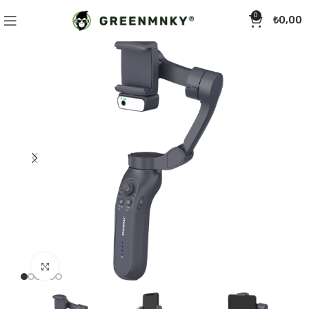
0
₺
0,00
Click to enlarge