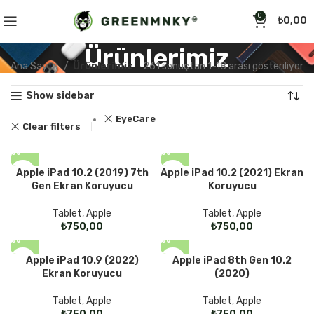
0
₺
0,00
Ürünlerimiz
Ana Sayfa
Ürünlerimiz
261 sonuçtan 1-18 arası gösteriliyor
Show sidebar
EyeCare
Clear filters
Apple iPad 10.2 (2019) 7th
Apple iPad 10.2 (2021) Ekran
Gen Ekran Koruyucu
Koruyucu
Tablet
,
Apple
Tablet
,
Apple
₺
₺
Apple iPad 10.9 (2022)
Apple iPad 8th Gen 10.2
Ekran Koruyucu
(2020)
Tablet
,
Apple
Tablet
,
Apple