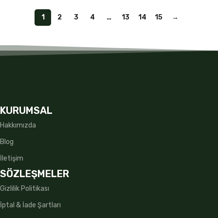
1
2
3
4
…
13
14
15
→
KURUMSAL
Hakkımızda
Blog
İletişim
SÖZLEŞMELER
Gizlilik Politikası
İptal & İade Şartları