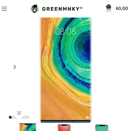
0
₺
0,00
Click to enlarge