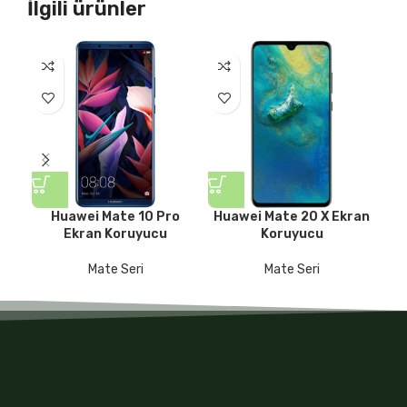
İlgili ürünler
Huawei Mate 10 Pro
Huawei Mate 20 X Ekran
Hua
Ekran Koruyucu
Koruyucu
Mate Seri
Mate Seri