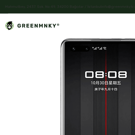
Mahmutbey, 2437. Sok. No:49, 34200 Bağcılar / İstanbul
info@greenmnkytr