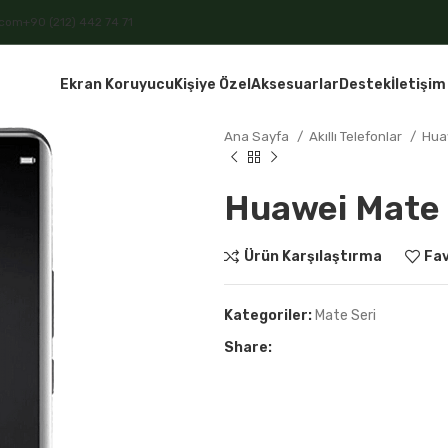
.com
+90 (212) 442 74 71
Ekran Koruyucu
Kişiye Özel
Aksesuarlar
Destek
İletişim
Ana Sayfa
Akıllı Telefonlar
Hua
Huawei Mate 
Ürün Karşılaştırma
Fav
Kategoriler:
Mate Seri
Share: