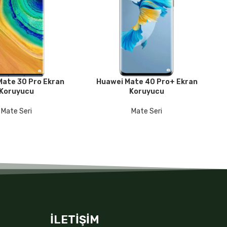
Mate 30 Pro Ekran
Huawei Mate 40 Pro+ Ekran
Hu
KU
DEVAMINI OKU
DE
Koruyucu
Koruyucu
Mate Seri
Mate Seri
İLETİŞİM