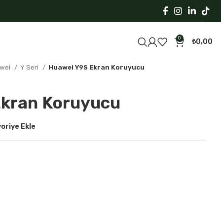
0
₺
0,00
wei
Y Seri
Huawei Y9S Ekran Koruyucu
Ekran Koruyucu
oriye Ekle