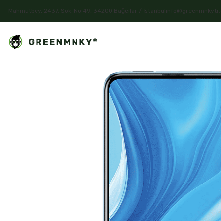
Mahmutbey, 2437. Sok. No:49, 34200 Bağcılar / İstanbul
info@greenmnkytr