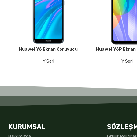
Huawei Y6 Ekran Koruyucu
Huawei Y6P Ekran
DEVAMINI OKU
DEVAMINI OKU
Y Seri
Y Seri
KURUMSAL
SÖZLEŞ
Hakkımızda
Gizlilik Politikas