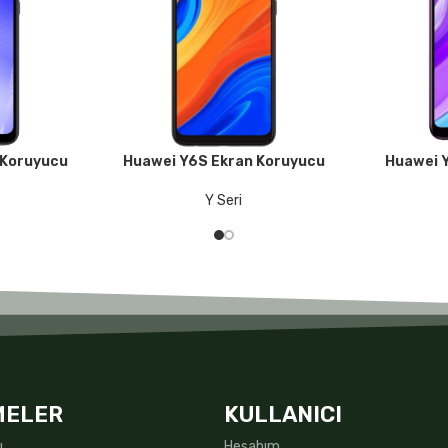
 Koruyucu
Huawei Y6S Ekran Koruyucu
Huawei 
DEVAMINI OKU
DEVAMINI O
Y Seri
MELER
KULLANICI
ı
Hesabım