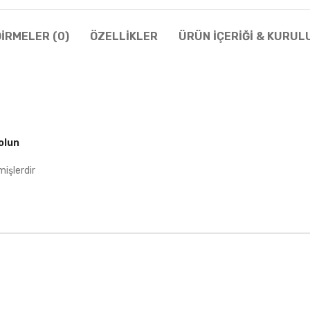
IRMELER (0)
ÖZELLIKLER
ÜRÜN İÇERIĞI & KURUL
olun
mişlerdir