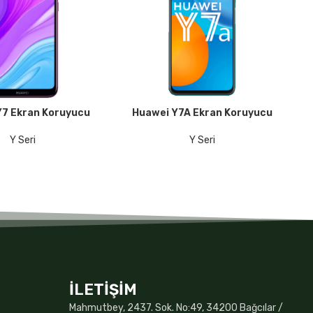
Y7 Ekran Koruyucu
Huawei Y7A Ekran Koruyucu
KU
DEVAMINI OKU
DE
Y Seri
Y Seri
İLETİŞİM
Mahmutbey, 2437. Sok. No:49, 34200 Bağcılar /