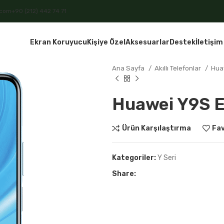
.com
+90 (212) 442 74 71
Ekran Koruyucu
Kişiye Özel
Aksesuarlar
Destek
İletişim
Ana Sayfa
Akıllı Telefonlar
Hua
Huawei Y9S 
Ürün Karşılaştırma
Fav
Kategoriler:
Y Seri
Share: