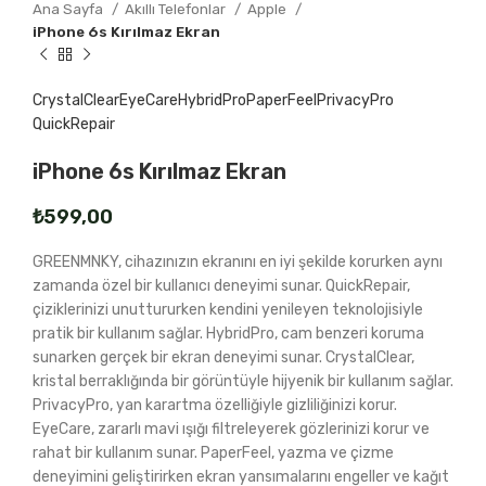
Ana Sayfa
Akıllı Telefonlar
Apple
iPhone 6s Kırılmaz Ekran
CrystalClear
EyeCare
HybridPro
PaperFeel
PrivacyPro
QuickRepair
iPhone 6s Kırılmaz Ekran
₺
GREENMNKY, cihazınızın ekranını en iyi şekilde korurken aynı
zamanda özel bir kullanıcı deneyimi sunar. QuickRepair,
çiziklerinizi unuttururken kendini yenileyen teknolojisiyle
pratik bir kullanım sağlar. HybridPro, cam benzeri koruma
sunarken gerçek bir ekran deneyimi sunar. CrystalClear,
kristal berraklığında bir görüntüyle hijyenik bir kullanım sağlar.
PrivacyPro, yan karartma özelliğiyle gizliliğinizi korur.
EyeCare, zararlı mavi ışığı filtreleyerek gözlerinizi korur ve
rahat bir kullanım sunar. PaperFeel, yazma ve çizme
deneyimini geliştirirken ekran yansımalarını engeller ve kağıt