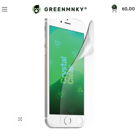
0
₺
0,00
Click to enlarge