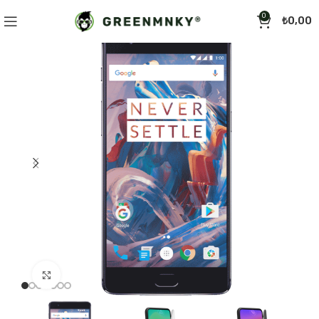
0
₺
0,00
Click to enlarge