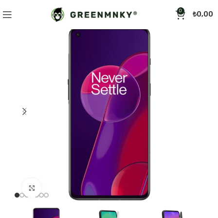
0
₺
0,00
Click to enlarge