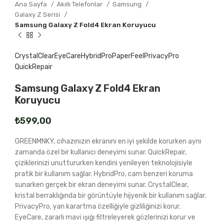
Ana Sayfa
Akıllı Telefonlar
Samsung
Galaxy Z Serisi
Samsung Galaxy Z Fold4 Ekran Koruyucu
CrystalClear
EyeCare
HybridPro
PaperFeel
PrivacyPro
QuickRepair
Samsung Galaxy Z Fold4 Ekran
Koruyucu
₺
GREENMNKY, cihazınızın ekranını en iyi şekilde korurken aynı
zamanda özel bir kullanıcı deneyimi sunar. QuickRepair,
çiziklerinizi unuttururken kendini yenileyen teknolojisiyle
pratik bir kullanım sağlar. HybridPro, cam benzeri koruma
sunarken gerçek bir ekran deneyimi sunar. CrystalClear,
kristal berraklığında bir görüntüyle hijyenik bir kullanım sağlar.
PrivacyPro, yan karartma özelliğiyle gizliliğinizi korur.
EyeCare, zararlı mavi ışığı filtreleyerek gözlerinizi korur ve