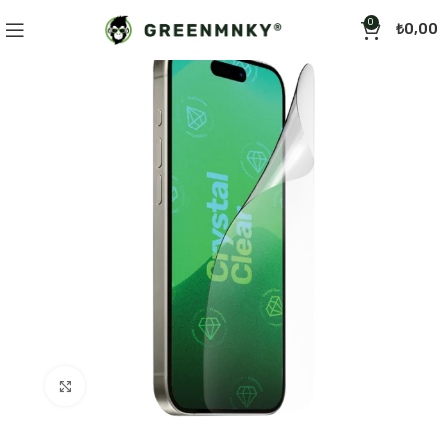
0
₺
0,00
Click to enlarge