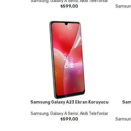
Samsung
,
Galaxy A Serisi
,
Akıllı Telefonlar
₺
Samsun
Samsung Galaxy A23 Ekran Koruyucu
Sam
SEÇENEKLER
SEÇENE
Samsung
,
Galaxy A Serisi
,
Akıllı Telefonlar
₺
Samsun