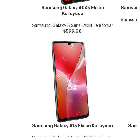
Samsung Galaxy A04s Ekran
Samsun
SEÇENEKLER
SEÇENE
Koruyucu
Samsun
Samsung
,
Galaxy A Serisi
,
Akıllı Telefonlar
₺
Samsung Galaxy A15 Ekran Koruyucu
Sam
SEÇENEKLER
SEÇENE