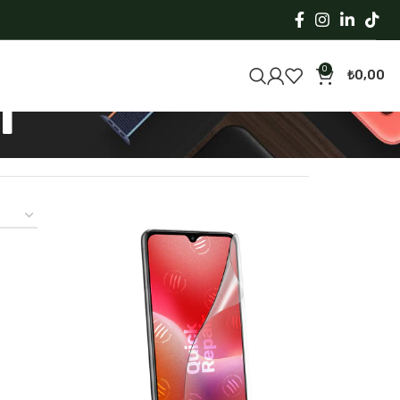
0
₺
0,00
i