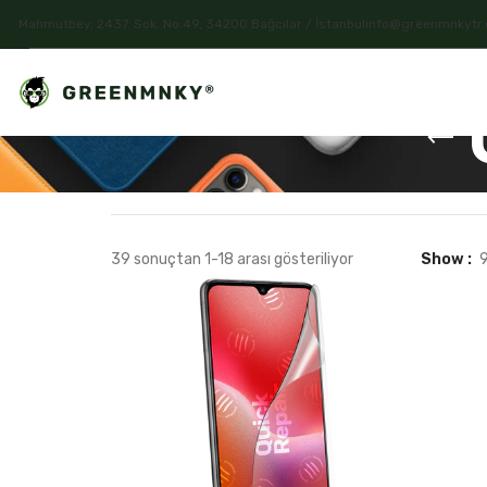
Mahmutbey, 2437. Sok. No:49, 34200 Bağcılar / İstanbul
info@greenmnkytr
39 sonuçtan 1-18 arası gösteriliyor
Show