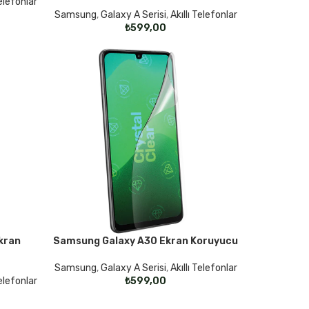
Telefonlar
Samsung
,
Galaxy A Serisi
,
Akıllı Telefonlar
₺
kran
Samsung Galaxy A30 Ekran Koruyucu
SEÇENEKLER
Samsung
,
Galaxy A Serisi
,
Akıllı Telefonlar
Telefonlar
₺