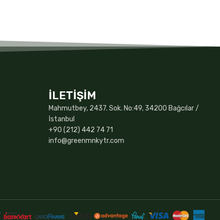
İLETİŞİM
Mahmutbey, 2437. Sok. No:49, 34200 Bağcılar /
İstanbul
+90 (212) 442 74 71
info@greenmnkytr.com