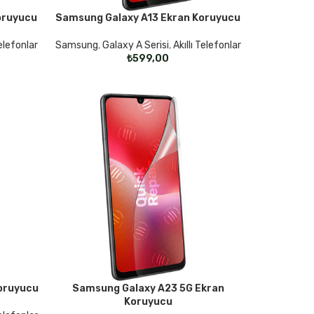
oruyucu
Samsung Galaxy A13 Ekran Koruyucu
SEÇENEKLER
Telefonlar
Samsung
,
Galaxy A Serisi
,
Akıllı Telefonlar
₺
oruyucu
Samsung Galaxy A23 5G Ekran
SEÇENEKLER
Koruyucu