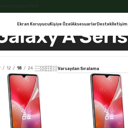
.com
+90 (212) 442 74 71
Ekran Koruyucu
Kişiye Özel
Aksesuarlar
Destek
İletişim
Galaxy A Seris
9
12
18
24