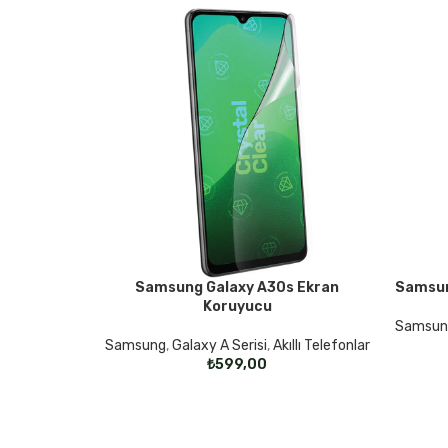
Samsung Galaxy A30s Ekran
Samsun
SEÇENEKLER
SEÇENE
Koruyucu
Samsun
Samsung
,
Galaxy A Serisi
,
Akıllı Telefonlar
₺