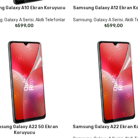
g Galaxy A10 Ekran Koruyucu
Samsung Galaxy A12 Ekran K
KLER
SEÇENEKLER
g
,
Galaxy A Serisi
,
Akıllı Telefonlar
Samsung
,
Galaxy A Serisi
,
Akıllı 
₺
₺
sung Galaxy A22 5G Ekran
Samsung Galaxy A22 Ekran K
KLER
SEÇENEKLER
Koruyucu