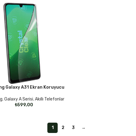
g Galaxy A31 Ekran Koruyucu
KLER
g
,
Galaxy A Serisi
,
Akıllı Telefonlar
₺
1
2
3
→