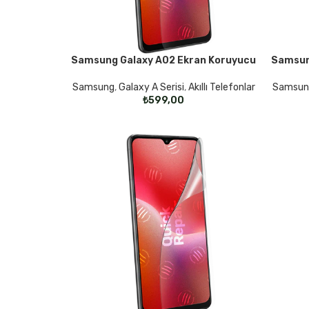
Samsung Galaxy A02 Ekran Koruyucu
Samsun
SEÇENEKLER
SEÇENE
Samsung
,
Galaxy A Serisi
,
Akıllı Telefonlar
Samsun
₺