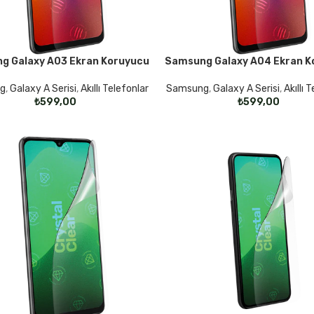
g Galaxy A03 Ekran Koruyucu
Samsung Galaxy A04 Ekran K
KLER
SEÇENEKLER
g
,
Galaxy A Serisi
,
Akıllı Telefonlar
Samsung
,
Galaxy A Serisi
,
Akıllı 
₺
₺