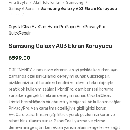
Ana Sayfa
Akıllı Telefonlar
Samsung
Galaxy A Serisi
Samsung Galaxy A03 Ekran Koruyucu
CrystalClear
EyeCare
HybridPro
PaperFeel
PrivacyPro
QuickRepair
Samsung Galaxy A03 Ekran Koruyucu
₺
GREENMNKY, cihazınızın ekranını en iyi şekilde korurken aynı
zamanda özel bir kullanıcı deneyimi sunar. QuickRepair,
çiziklerinizi unuttururken kendini yenileyen teknolojisiyle
pratik bir kullanım sağlar. HybridPro, cam benzeri koruma
sunarken gerçek bir ekran deneyimi sunar. CrystalClear,
kristal berraklığında bir görüntüyle hijyenik bir kullanım sağlar.
PrivacyPro, yan karartma özelliğiyle gizliliğinizi korur.
EyeCare, zararlı mavi ışığı filtreleyerek gözlerinizi korur ve
rahat bir kullanım sunar. PaperFeel, yazma ve çizme
deneyimini geliştirirken ekran yansımalarını engeller ve kağıt