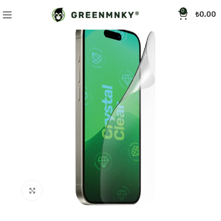
0
₺
0,00
Click to enlarge