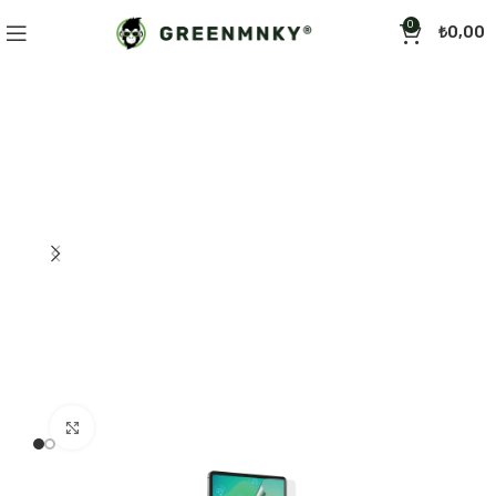
0
₺
0,00
Click to enlarge