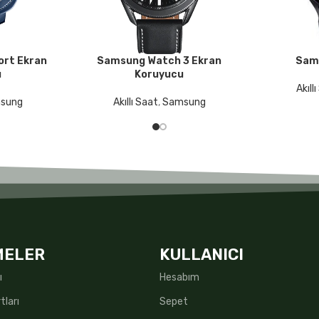
ort Ekran
Samsung Watch 3 Ekran
Sam
DEVAMINI OKU
DEVAMINI O
u
Koruyucu
Akıll
sung
Akıllı Saat
,
Samsung
MELER
KULLANICI
ı
Hesabım
tları
Sepet