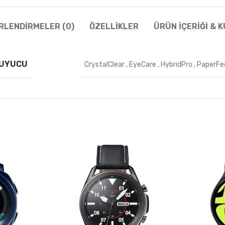
RLENDIRMELER (0)
ÖZELLIKLER
ÜRÜN İÇERIĞI & 
RUYUCU
CrystalClear
,
EyeCare
,
HybridPro
,
PaperFe