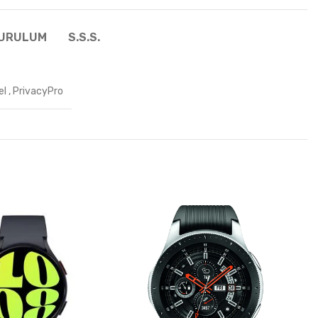
KURULUM
S.S.S.
el
,
PrivacyPro