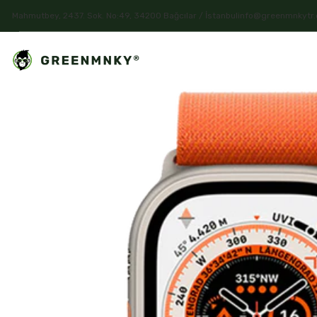
Mahmutbey, 2437. Sok. No:49, 34200 Bağcılar / İstanbul
info@greenmnkytr