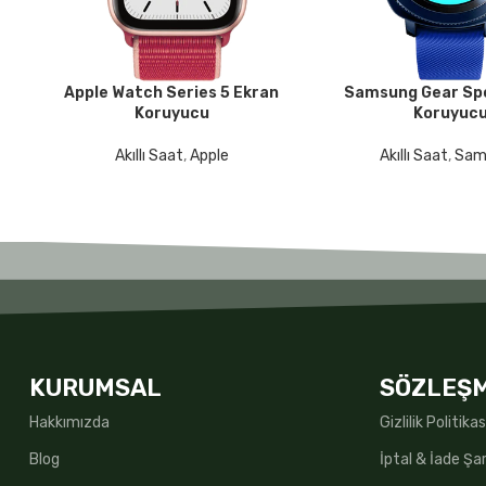
Apple Watch Series 5 Ekran
Samsung Gear Sp
DEVAMINI OKU
DEVAMINI OKU
Koruyucu
Koruyuc
Akıllı Saat
,
Apple
Akıllı Saat
,
Sam
KURUMSAL
SÖZLEŞ
Hakkımızda
Gizlilik Politikas
Blog
İptal & İade Şar