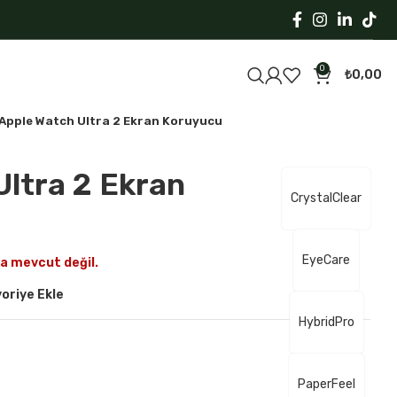
0
₺
0,00
Apple Watch Ultra 2 Ekran Koruyucu
Ultra 2 Ekran
CrystalClear
EyeCare
a mevcut değil.
oriye Ekle
HybridPro
PaperFeel