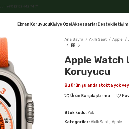
.com
+90 (212) 442 74 71
Ekran Koruyucu
Kişiye Özel
Aksesuarlar
Destek
İletişim
Ana Sayfa
Akıllı Saat
Apple
Apple Watch 
Koruyucu
₺
₺
Bu ürün şu anda stokta yok vey
Ürün Karşılaştırma
Fav
Stok kodu:
Yok
Kategoriler:
Akıllı Saat
,
Apple