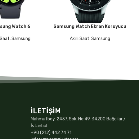
sung Watch 6
Samsung Watch Ekran Koruyucu
KU
DEVAMINI OKU
DE
ı Saat
,
Samsung
Akıllı Saat
,
Samsung
İLETİŞİM
Mahmutbey, 2437. Sok. No:49, 34200 Bağcılar /
İstanbul
+90 (212) 442 74 71