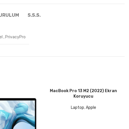
KURULUM
S.S.S.
el
,
PrivacyPro
MacBook Pro 13 M2 (2022) Ekran
DEVAMINI OKU
Koruyucu
Laptop
,
Apple