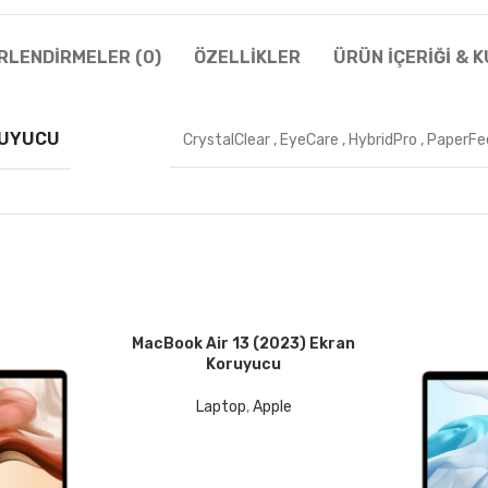
RLENDIRMELER (0)
ÖZELLIKLER
ÜRÜN İÇERIĞI & 
RUYUCU
CrystalClear
,
EyeCare
,
HybridPro
,
PaperFe
MacBook Air 13 (2023) Ekran
DEVAMINI OKU
Koruyucu
Laptop
,
Apple