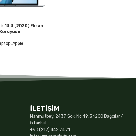
r 13.3 (2020) Ekran
M
KU
DE
Koruyucu
aptop
,
Apple
İLETİŞİM
Mahmutbey, 2437. Sok. No:49, 34200 Bağcılar /
İstanbul
+90 (212) 442 74 71