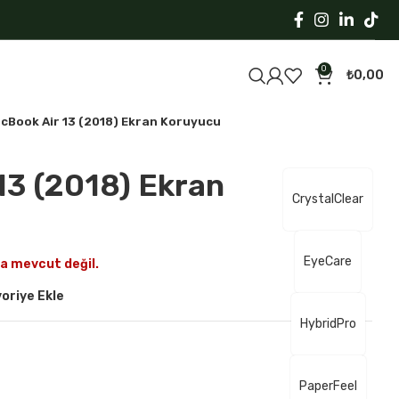
0
₺
0,00
cBook Air 13 (2018) Ekran Koruyucu
13 (2018) Ekran
CrystalClear
EyeCare
a mevcut değil.
oriye Ekle
HybridPro
PaperFeel