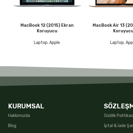
MacBook 12 (2015) Ekran
MacBook Air 13 (2
DEVAMINI OKU
DEVAMINI OKU
Koruyucu
Koruyuc
Laptop
,
Apple
Laptop
,
App
KURUMSAL
SÖZLEŞ
Hakkımızda
Gizlilik Politikas
Blog
İptal & İade Şar