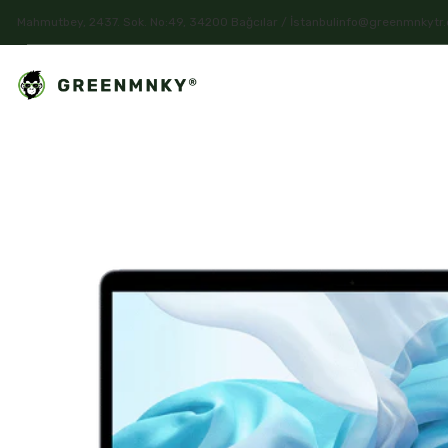
Mahmutbey, 2437. Sok. No:49, 34200 Bağcılar / İstanbul
info@greenmnkytr