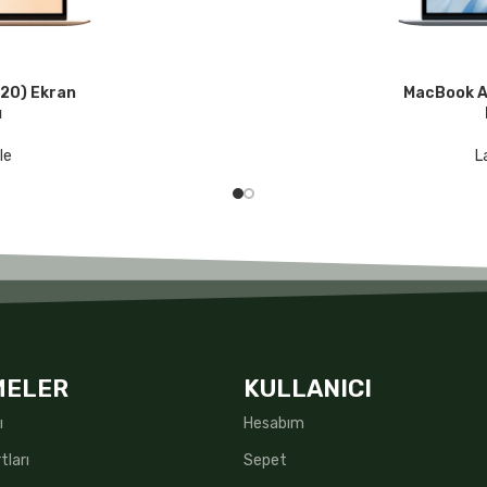
020) Ekran
MacBook Ai
DEVAMINI O
u
le
L
MELER
KULLANICI
ı
Hesabım
tları
Sepet