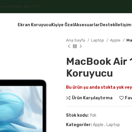
.com
+90 (212) 442 74 71
Ekran Koruyucu
Kişiye Özel
Aksesuarlar
Destek
İletişim
Ana Sayfa
Laptop
Apple
Ma
MacBook Air 
Koruyucu
Bu ürün şu anda stokta yok vey
Ürün Karşılaştırma
Fav
Stok kodu:
Yok
Kategoriler:
Apple
,
Laptop