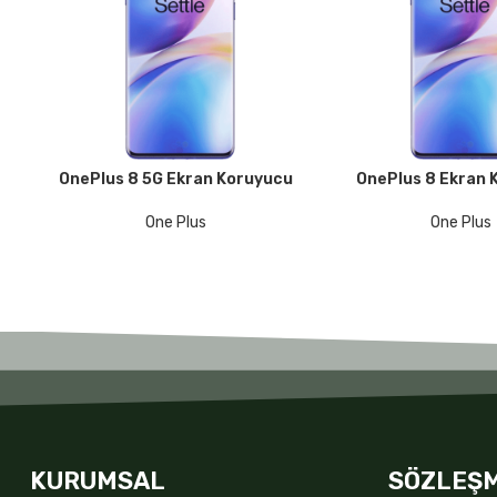
OnePlus 8 5G Ekran Koruyucu
OnePlus 8 Ekran 
DEVAMINI OKU
DEVAMINI OKU
One Plus
One Plus
KURUMSAL
SÖZLEŞ