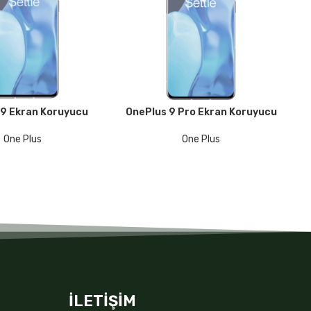
 9 Ekran Koruyucu
OnePlus 9 Pro Ekran Koruyucu
On
KU
DEVAMINI OKU
DE
One Plus
One Plus
İLETİŞİM