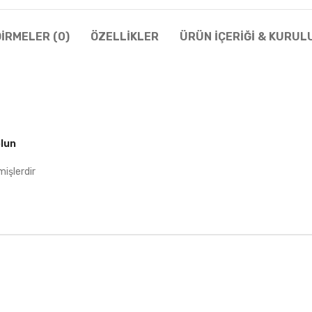
IRMELER (0)
ÖZELLIKLER
ÜRÜN İÇERIĞI & KURUL
olun
mişlerdir