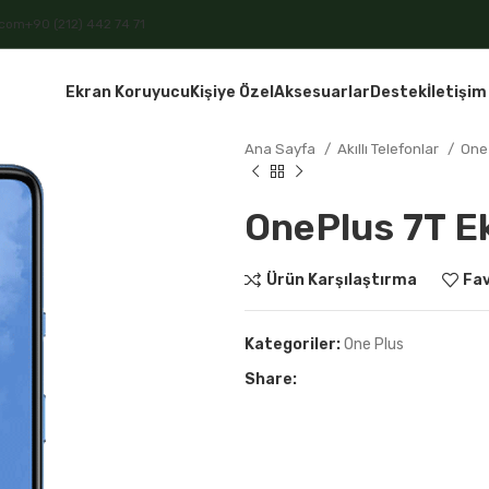
.com
+90 (212) 442 74 71
Ekran Koruyucu
Kişiye Özel
Aksesuarlar
Destek
İletişim
Ana Sayfa
Akıllı Telefonlar
One
OnePlus 7T E
Ürün Karşılaştırma
Fav
Kategoriler:
One Plus
Share: