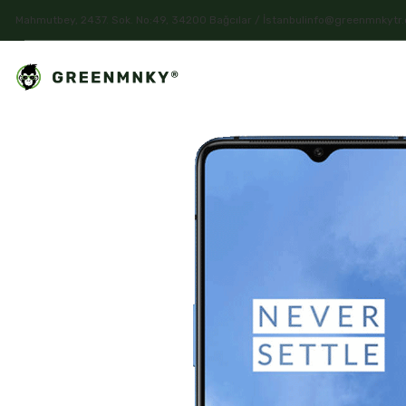
Mahmutbey, 2437. Sok. No:49, 34200 Bağcılar / İstanbul
info@greenmnkytr