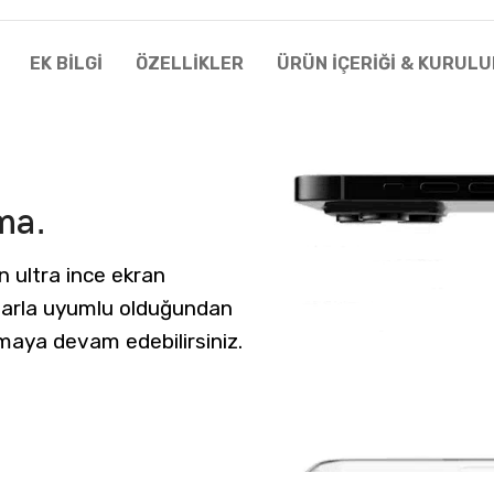
EK BILGI
ÖZELLIKLER
ÜRÜN İÇERIĞI & KURUL
ma.
an ultra ince ekran
ıflarla uyumlu olduğundan
maya devam edebilirsiniz.