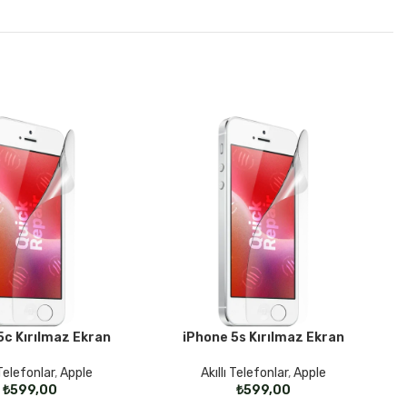
5c Kırılmaz Ekran
iPhone 5s Kırılmaz Ekran
i
SEÇENEKLER
SE
 Telefonlar
,
Apple
Akıllı Telefonlar
,
Apple
₺
₺