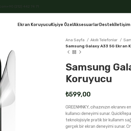
.com
+90 (212) 442 74 71
Ekran Koruyucu
Kişiye Özel
Aksesuarlar
Destek
İletişim
Ana Sayfa
Akıllı Telefonlar
Sa
Samsung Galaxy A33 5G Ekran 
Samsung Gal
Koruyucu
₺
GREENMNKY, cihazınızın ekranını en 
kullanıcı deneyimi sunar. QuickRepai
teknolojisiyle pratik bir kullanım 
gerçek bir ekran deneyimi sunar. Cry