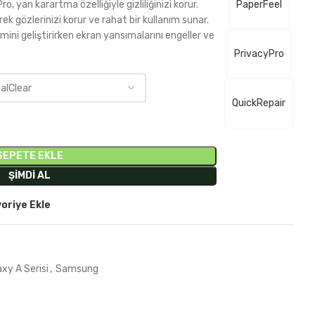
ro, yan karartma özelliğiyle gizliliğinizi korur.
PaperFeel
erek gözlerinizi korur ve rahat bir kullanım sunar.
ni geliştirirken ekran yansımalarını engeller ve
PrivacyPro
QuickRepair
SEPETE EKLE
ŞIMDI AL
oriye Ekle
xy A Serisi
,
Samsung