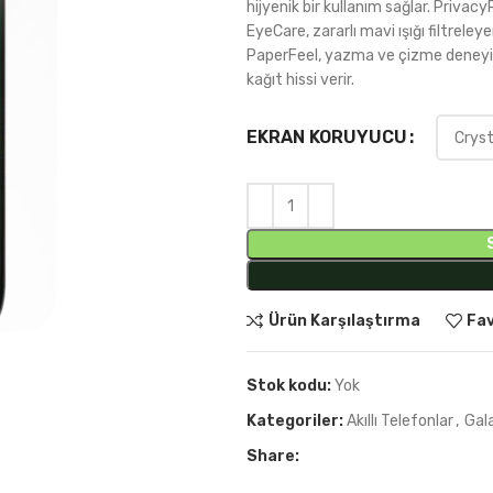
hijyenik bir kullanım sağlar. PrivacyP
EyeCare, zararlı mavi ışığı filtreley
PaperFeel, yazma ve çizme deneyimi
kağıt hissi verir.
EKRAN KORUYUCU
Ürün Karşılaştırma
Fav
Stok kodu:
Yok
Kategoriler:
Akıllı Telefonlar
,
Gala
Share: