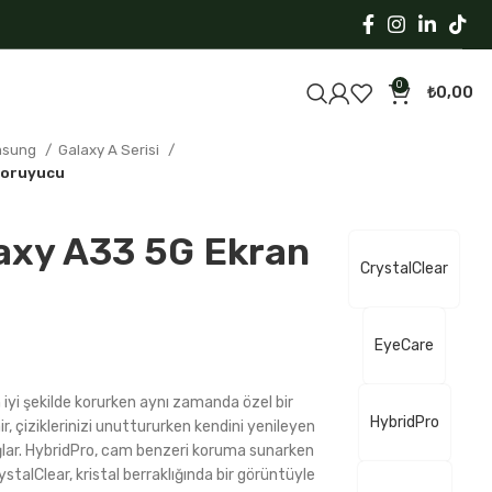
0
₺
0,00
msung
Galaxy A Serisi
Koruyucu
axy A33 5G Ekran
CrystalClear
EyeCare
iyi şekilde korurken aynı zamanda özel bir
HybridPro
r, çiziklerinizi unuttururken kendini yenileyen
sağlar. HybridPro, cam benzeri koruma sunarken
stalClear, kristal berraklığında bir görüntüyle