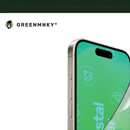
Mahmutbey, 2437. Sok. No:49, 34200 Bağcılar / İstanbul
info@greenmnkytr