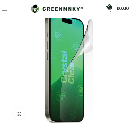
0
₺
0,00
Click to enlarge