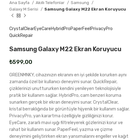
Ana Sayfa
Akıllı Telefonlar
Samsung
Galaxy M Serisi
Samsung Galaxy M22 Ekran Koruyucu
CrystalClear
EyeCare
HybridPro
PaperFeel
PrivacyPro
QuickRepair
Samsung Galaxy M22 Ekran Koruyucu
₺
GREENMNKY, cihazınızın ekranını en iyi şekilde korurken aynı
zamanda özel bir kullanıcı deneyimi sunar. QuickRepair,
çiziklerinizi unuttururken kendini yenileyen teknolojisiyle
pratik bir kullanım sağlar. HybridPro, cam benzeri koruma
sunarken gerçek bir ekran deneyimi sunar. CrystalClear,
kristal berraklığında bir görüntüyle hijyenik bir kullanım sağlar.
PrivacyPro, yan karartma özelliğiyle gizliliğinizi korur.
EyeCare, zararlı mavi ışığı filtreleyerek gözlerinizi korur ve
rahat bir kullanım sunar. PaperFeel, yazma ve çizme
deneyimini geliştirirken ekran yansımalarını engeller ve kağıt