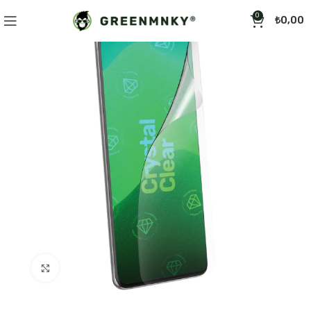
0
₺
0,00
Click to enlarge