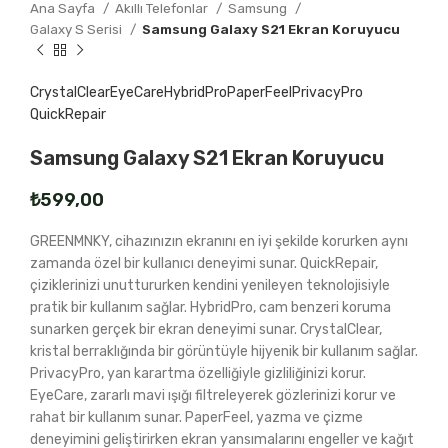
Ana Sayfa
Akıllı Telefonlar
Samsung
Galaxy S Serisi
Samsung Galaxy S21 Ekran Koruyucu
CrystalClear
EyeCare
HybridPro
PaperFeel
PrivacyPro
QuickRepair
Samsung Galaxy S21 Ekran Koruyucu
₺
GREENMNKY, cihazınızın ekranını en iyi şekilde korurken aynı
zamanda özel bir kullanıcı deneyimi sunar. QuickRepair,
çiziklerinizi unuttururken kendini yenileyen teknolojisiyle
pratik bir kullanım sağlar. HybridPro, cam benzeri koruma
sunarken gerçek bir ekran deneyimi sunar. CrystalClear,
kristal berraklığında bir görüntüyle hijyenik bir kullanım sağlar.
PrivacyPro, yan karartma özelliğiyle gizliliğinizi korur.
EyeCare, zararlı mavi ışığı filtreleyerek gözlerinizi korur ve
rahat bir kullanım sunar. PaperFeel, yazma ve çizme
deneyimini geliştirirken ekran yansımalarını engeller ve kağıt