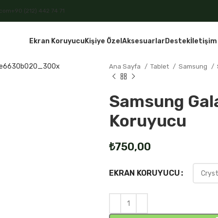
.com
+90 (212) 442 74 71
Ekran Koruyucu
Kişiye Özel
Aksesuarlar
Destek
İletişim
Ana Sayfa
Tablet
Samsung
Samsung Gala
Koruyucu
₺
EKRAN KORUYUCU