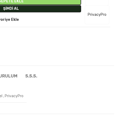
SEPETE EKLE
ŞIMDI AL
PrivacyPro
oriye Ekle
KURULUM
S.S.S.
el
,
PrivacyPro