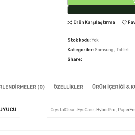
Ürün Karşılaştırma
Fav
Stok kodu:
Yok
Kategoriler:
Samsung
,
Tablet
Share:
RLENDIRMELER (0)
ÖZELLIKLER
ÜRÜN İÇERIĞI & 
RUYUCU
CrystalClear
,
EyeCare
,
HybridPro
,
PaperFe