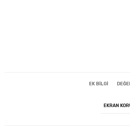
EK BILGI
DEĞE
EKRAN KO