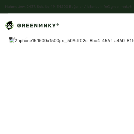
Mahmutbey, 2437. Sok. No:49, 34200 Bağcılar / İstanbul
info@greenmnkytr
Click to enlarge