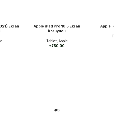
2021) Ekran
Apple iPad Pro 10.5 Ekran
Apple i
SEÇENEKLER
SEÇENEKLER
u
Koruyucu
T
le
Tablet
,
Apple
₺