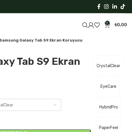
0
₺
0,00
Samsung Galaxy Tab S9 Ekran Koruyucu
xy Tab S9 Ekran
CrystalClear
EyeCare
HybridPro
PaperFeel