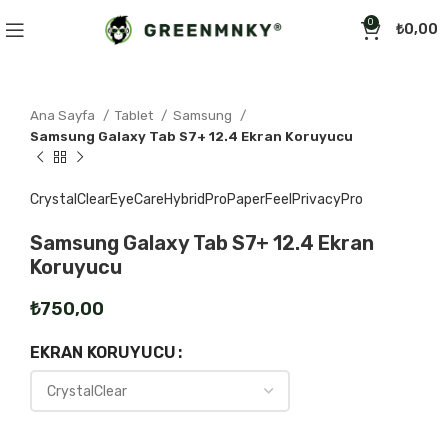
Click to enlarge
0
₺
0,00
Ana Sayfa
Tablet
Samsung
Samsung Galaxy Tab S7+ 12.4 Ekran Koruyucu
CrystalClear
EyeCare
HybridPro
PaperFeel
PrivacyPro
Samsung Galaxy Tab S7+ 12.4 Ekran
Koruyucu
₺
EKRAN KORUYUCU