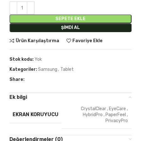
SEPETE EKLE
ŞIMDI AL
Ürün Karşılaştırma
Favoriye Ekle
Stok kodu:
Yok
Kategoriler:
Samsung
,
Tablet
Share:
Ek bilgi
CrystalClear
,
EyeCare
,
EKRAN KORUYUCU
HybridPro
,
PaperFeel
,
PrivacyPro
Değerlendirmeler (0)